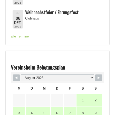
2026
Weihnachstfeier / Ehrungsfest
SO.
06
Clubhaus
DEZ.
2026
alle Termine
Vereinsheim Belegungsplan
M
D
M
D
F
S
S
1
2
3
4
5
6
7
8
9