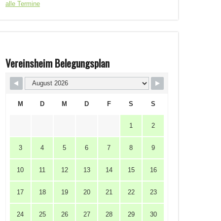
alle Termine
Vereinsheim Belegungsplan
M
D
M
D
F
S
S
1
2
3
4
5
6
7
8
9
10
11
12
13
14
15
16
17
18
19
20
21
22
23
24
25
26
27
28
29
30