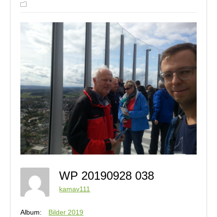
WP 20190928 038
kamav111
Album:
Bilder 2019